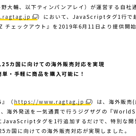
平野大輔、以下ティンパンアレイ）が運営する自社
.ragtag.jp
）において、JavaScriptタグ1行で
BIZ チェックアウト』を2019年6月11日より提供開
世界125カ国に向けての海外販売対応を実現
が簡単・手軽に商品を購入可能に！
G』（
https://www.ragtag.jp
）は、海外販売(
海外発送を一気通貫で行うジグザグの『WorldSho
にJavaScriptタグを1行追加するだけで、特別な
25カ国に向けての海外販売対応が実現しました。